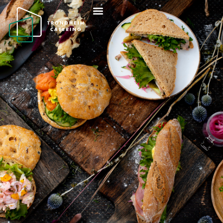
PÅSMURT