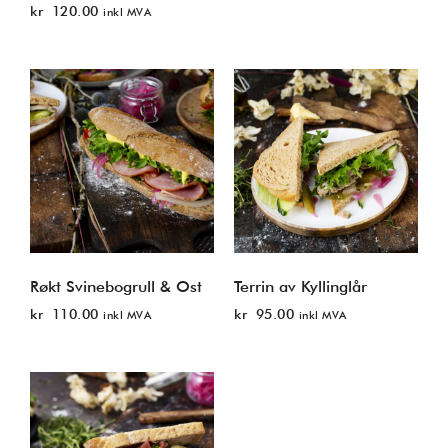
kr
120.00
inkl MVA
Røkt Svinebogrull & Ost
Terrin av Kyllinglår
kr
110.00
kr
95.00
inkl MVA
inkl MVA