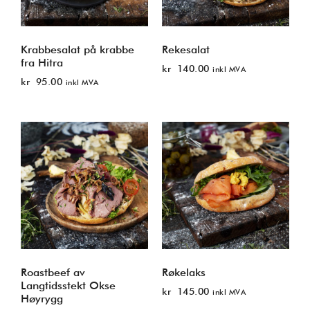
Krabbesalat på krabbe
Rekesalat
fra Hitra
kr
140.00
inkl MVA
kr
95.00
inkl MVA
Roastbeef av
Røkelaks
Langtidsstekt Okse
kr
145.00
inkl MVA
Høyrygg