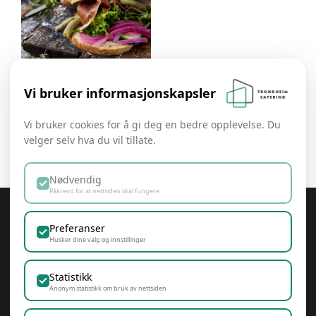
Vi bruker informasjonskapsler
Tronfjell -Velmodnet
Spekeskinke fra Tynset
Vi bruker cookies for å gi deg en bedre opplevelse. Du
kr
120.00
inkl MVA
velger selv hva du vil tillate.
Nødvendig
Påkrevd for at nettsiden skal fungere
Trondheim Catering
Preferanser
Husker dine valg og innstillinger
Statistikk
Samfunnsansvar & Bærekraft
Anonym statistikk om bruk av nettsiden
Personvern & Cookies