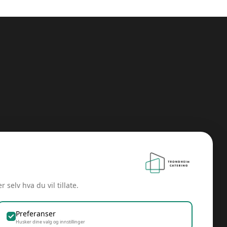
 selv hva du vil tillate.
m
Preferanser
Husker dine valg og innstillinger