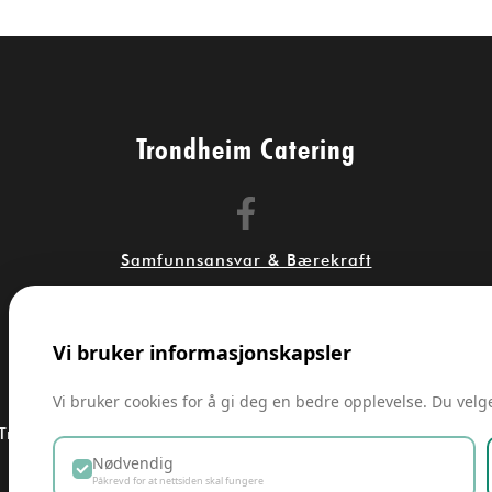
Trondheim Catering
Samfunnsansvar & Bærekraft
Personvern & Cookies
Vi bruker informasjonskapsler
post@trondheimcatering.no
+47 924 47 111
Vi bruker cookies for å gi deg en bedre opplevelse. Du velger
Trondheim Catering AS, Klostergata 90, 7030 Trondhei
Nødvendig
Påkrevd for at nettsiden skal fungere
Copyright 2026 © All rights Reserved Trondheim Catering