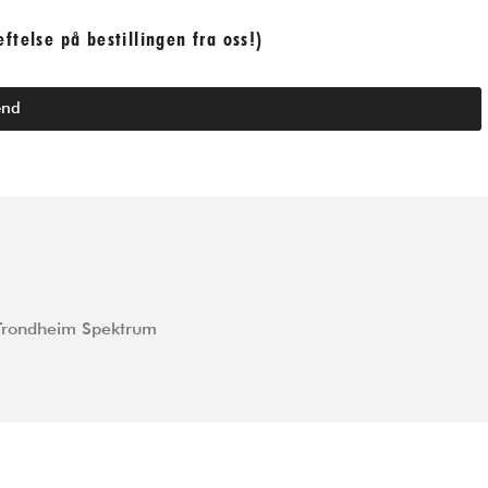
ftelse på bestillingen fra oss!)
end
å Trondheim Spektrum