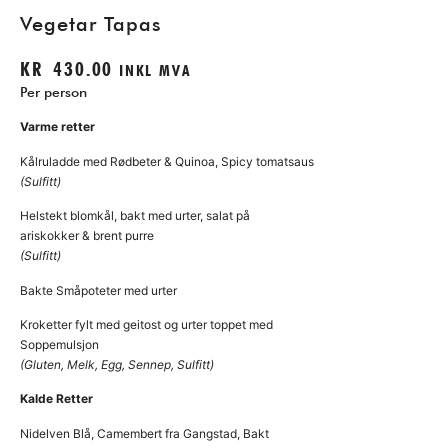
Vegetar Tapas
KR
430.00
INKL MVA
Per person
Varme retter
Kålruladde med Rødbeter & Quinoa, Spicy tomatsaus
(Sulfitt)
Helstekt blomkål, bakt med urter, salat på
ariskokker & brent purre
(Sulfitt)
Bakte Småpoteter med urter
Kroketter fylt med geitost og urter toppet med
Soppemulsjon
(Gluten, Melk, Egg, Sennep, Sulfitt)
Kalde Retter
Nidelven Blå, Camembert fra Gangstad, Bakt