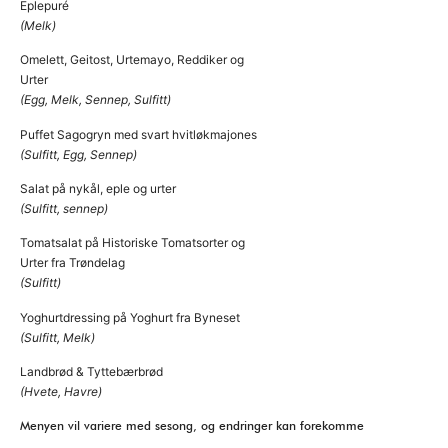
Eplepuré
(Melk)
Omelett, Geitost, Urtemayo, Reddiker og
Urter
(Egg, Melk, Sennep, Sulfitt)
Puffet Sagogryn med svart hvitløkmajones
(Sulfitt, Egg, Sennep)
Salat på nykål, eple og urter
(Sulfitt, sennep)
Tomatsalat på Historiske Tomatsorter og
Urter fra Trøndelag
(Sulfitt)
Yoghurtdressing på Yoghurt fra Byneset
(Sulfitt, Melk)
Landbrød & Tyttebærbrød
(Hvete, Havre)
Menyen vil variere med sesong, og endringer kan forekomme