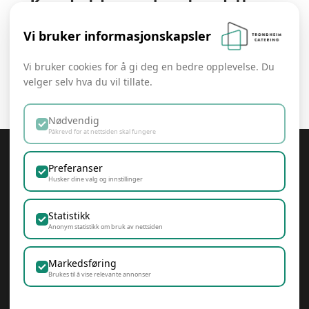
Kontakt oss for bestilling
Vi bruker informasjonskapsler
Kontakt
Vi bruker cookies for å gi deg en bedre opplevelse. Du
velger selv hva du vil tillate.
Nødvendig
Påkrevd for at nettsiden skal fungere
Trondheim Catering
Preferanser
Husker dine valg og innstillinger
Statistikk
Anonym statistikk om bruk av nettsiden
Samfunnsansvar & Bærekraft
Personvern & Cookies
Markedsføring
post@trondheimcatering.no
+47 924 47 111
Brukes til å vise relevante annonser
Trondheim Catering AS, Klostergata 90, 7030
Trondheim