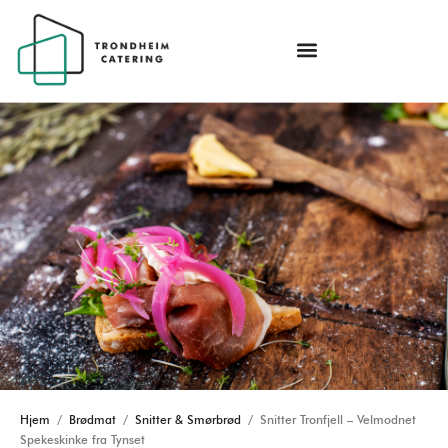
Hjem
/
Brødmat
/
Snitter & Smørbrød
/ Snitter Tronfjell – Velmodnet
Spekeskinke fra Tynset