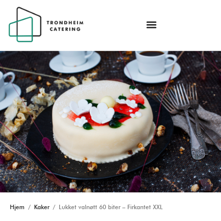
Hjem
/
Kaker
/ Lukket valnøtt 60 biter – Firkantet XXL