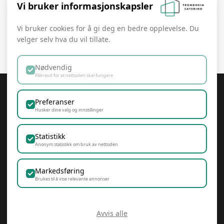
Vi bruker informasjonskapsler
Kontakt
Vi bruker cookies for å gi deg en bedre opplevelse. Du
velger selv hva du vil tillate.
Nødvendig
Påkrevd for at nettsiden skal fungere
Trondheim Catering
Preferanser
Husker dine valg og innstillinger
Statistikk
Anonym statistikk om bruk av nettsiden
Samfunnsansvar & Bærekraft
Personvern & Cookies
Markedsføring
post@trondheimcatering.no
+47 924 47 111
Brukes til å vise relevante annonser
Trondheim Catering AS, Klostergata 90, 7030
Trondheim
Avvis alle
Copyright 2026 © All rights Reserved Trondheim