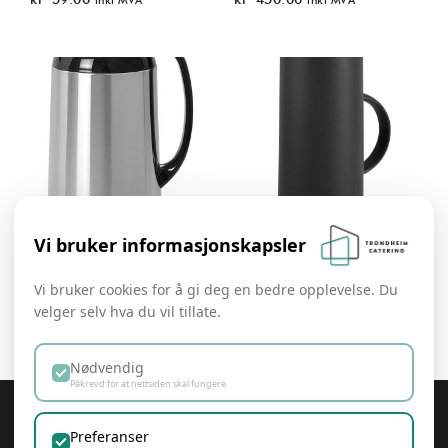
Vi bruker informasjonskapsler
Kaffetermos 8 l
Te-termos 1 l
Vi bruker cookies for å gi deg en bedre opplevelse. Du
kr
300.00
kr
35.00
inkl MVA
inkl MVA
velger selv hva du vil tillate.
Nødvendig
Påkrevd for at nettsiden skal fungere
Trondheim Catering
Preferanser