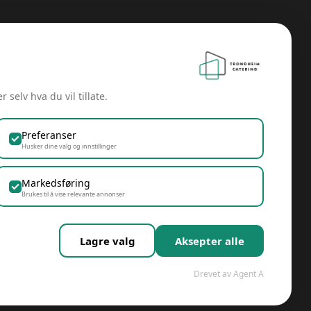
 selv hva du vil tillate.
m
Preferanser
Husker dine valg og innstillinger
Markedsføring
Brukes til å vise relevante annonser
Lagre valg
Aksepter alle
Drevet av Agent A