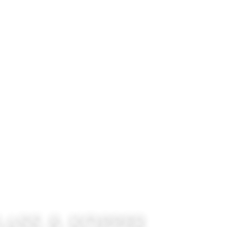
Anledninger
Våre selskapslokaler
Kurs & K
LASS & KOPPER