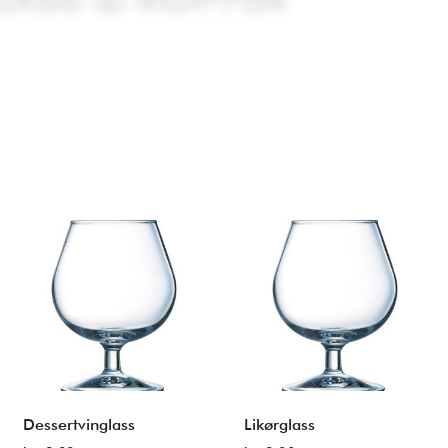
Dessertvinglass
Likørglass